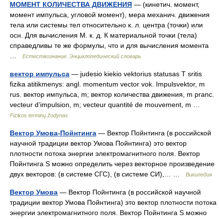
МОМЕНТ КОЛИЧЕСТВА ДВИЖЕНИЯ
— (кинетич. момент,
момент импульса, угловой момент), мера механич. движения
тела или системы тел относительно к. л. центра (точки) или
осн. Для вычисления М. к. д. К материальной точки (тела)
справедливы те же формулы, что и для вычисления момента
…
Естествознание. Энциклопедический словарь
вектор импульса
— judesio kiekio vektorius statusas T sritis
fizika atitikmenys: angl. momentum vector vok. Impulsvektor, m
rus. вектор импульса, m; вектор количества движения, m pranc.
vecteur d’impulsion, m; vecteur quantité de mouvement, m …
Fizikos terminų žodynas
Вектор Умова-Пойнтинга
— Вектор Пойнтинга (в российской
научной традиции вектор Умова Пойнтинга) это вектор
плотности потока энергии электромагнитного поля. Вектор
Пойнтинга S можно определить через векторное произведение
двух векторов: (в системе СГС), (в системе СИ),… …
Википедия
Вектор Умова
— Вектор Пойнтинга (в российской научной
традиции вектор Умова Пойнтинга) это вектор плотности потока
энергии электромагнитного поля. Вектор Пойнтинга S можно