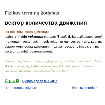
Fizikos terminų žodynas
вектор количества движения
вектор количества движения
judesio kiekio
vektorius
statusas
T
sritis
fizika
atitikmenys
:
angl.
momentum vector
vok.
Impulsvektor, m
rus.
вектор импульса, m;
вектор количества движения, m
pranc.
vecteur d’impulsion, m;
vecteur quantité de mouvement, m
Fizikos terminų žodynas : lietuvių, anglų, prancūzų, vokiečių ir rusų kalbomis. – Vilnius :
Mokslo ir enciklopedijų leidybos institutas
.
Vilius Palenskis, Vytautas Valiukėnas,
Valerijonas Žalkauskas, Pranas Juozas Žilinskas
.
2007
.
Игры ⚽
Нужно сделать НИР?
вектор импульса
Impulsverstärker