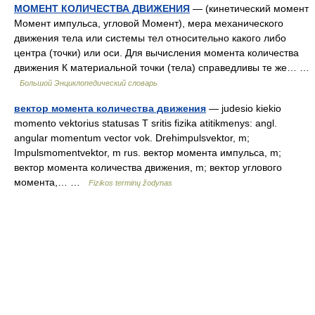
МОМЕНТ КОЛИЧЕСТВА ДВИЖЕНИЯ
— (кинетический момент
Момент импульса, угловой Момент), мера механического
движения тела или системы тел относительно какого либо
центра (точки) или оси. Для вычисления момента количества
движения К материальной точки (тела) справедливы те же… …
Большой Энциклопедический словарь
вектор момента количества движения
— judesio kiekio
momento vektorius statusas T sritis fizika atitikmenys: angl.
angular momentum vector vok. Drehimpulsvektor, m;
Impulsmomentvektor, m rus. вектор момента импульса, m;
вектор момента количества движения, m; вектор углового
момента,… …
Fizikos terminų žodynas